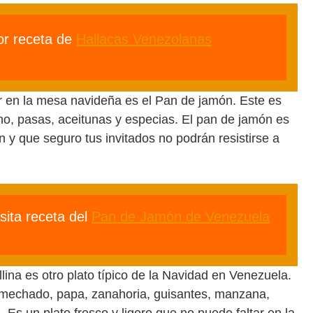
or receta de
Hallacas Venezolanas
ar en la mesa navideña es el Pan de jamón. Este es
no, pasas, aceitunas y especias. El pan de jamón es
n y que seguro tus invitados no podrán resistirse a
sita receta del
Pan de Jamón de Venezuela
llina es otro plato típico de la Navidad en Venezuela.
smechado, papa, zanahoria, guisantes, manzana,
Es un plato fresco y ligero que no puede faltar en la