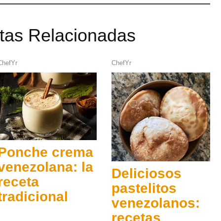
tas Relacionadas
ChefYr
ChefYr
Ponche crema
venezolana: la
Deliciosos
receta
pastelitos
tradicional
venezolanos:
recetas