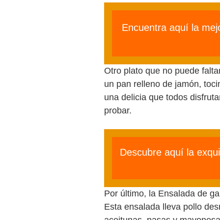
Encuentra aquí la mej
Otro plato que no puede falt
un pan relleno de jamón, toci
una delicia que todos disfruta
probar.
Descubre aquí la exqui
Por último, la Ensalada de ga
Esta ensalada lleva pollo de
aceitunas, pasas y mayonesa. 