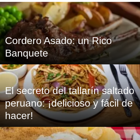
Cordero Asado: un Rico
Banquete
El secreto del tallarín saltado
peruano: ¡delicioso y fácil de
hacer!