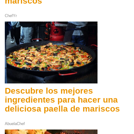
mariscos
ChefYr
Descubre los mejores
ingredientes para hacer una
deliciosa paella de mariscos
AbuelaChef