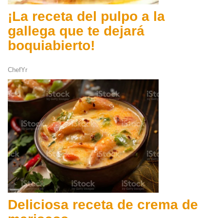
¡La receta del pulpo a la
gallega que te dejará
boquiabierto!
ChefYr
Deliciosa receta de crema de