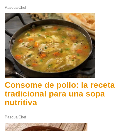
PascualChef
Consome de pollo: la receta
tradicional para una sopa
nutritiva
PascualChef