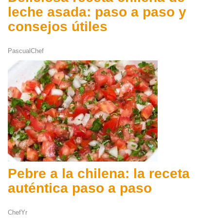
leche asada: paso a paso y
consejos útiles
PascualChef
Pebre a la chilena: la receta
auténtica paso a paso
ChefYr