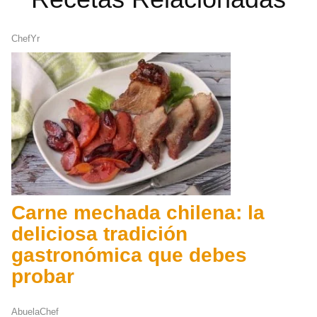
ChefYr
Carne mechada chilena: la
deliciosa tradición
gastronómica que debes
probar
AbuelaChef