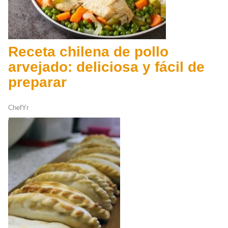
Receta chilena de pollo
arvejado: deliciosa y fácil de
preparar
ChefYr