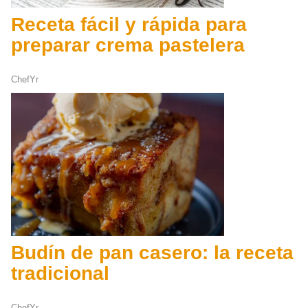
Receta fácil y rápida para
preparar crema pastelera
ChefYr
Budín de pan casero: la receta
tradicional
ChefYr