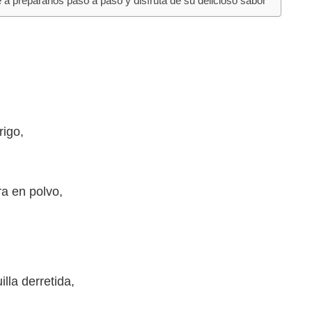
 a prepararlos paso a paso y disfruta de su delicioso sabor
rigo,
ra en polvo,
,
lla derretida,