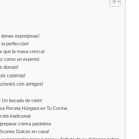
a donas esponjosas!
la perfección!
ar que la masa crezca!
as como un experto!
us donas!
nas caseras!
aciones con amigos!
: Un bocado de cielo!
osa Receta Húngara en Tu Cocina
ceta tradicional
 preparar crema pastelera
 Scones Dulces en casa!