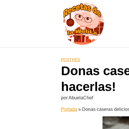
Saltar
al
contenido
POSTRES
Donas caser
hacerlas!
por
AbuelaChef
Portada
»
Donas caseras delicios